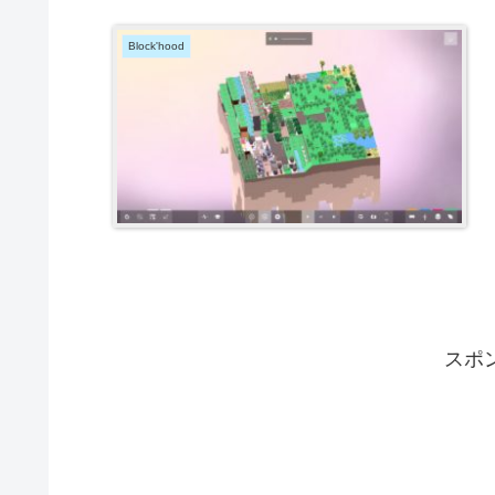
Block'hood
スポ